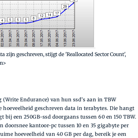
 zijn geschreven, stijgt de 'Reallocated Sector Count',
em>
g (Write Endurance) van hun ssd’s aan in TBW
e hoeveelheid geschreven data in terabytes. Die hangt
igt bij een 250GB-ssd doorgaans tussen 60 en 150 TBW.
en doorsnee kantoor-pc tussen 10 en 35 gigabyte per
n ruime hoeveelheid van 40 GB per dag, bereik je een