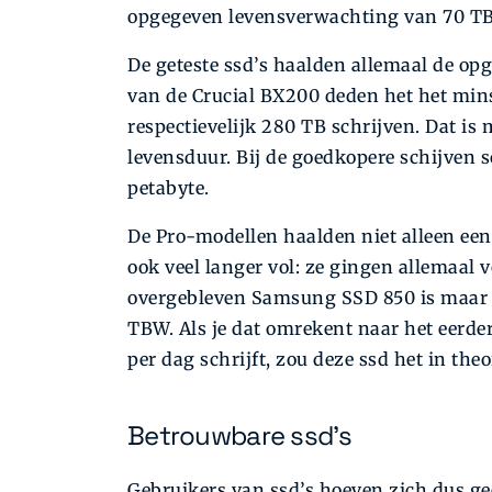
opgegeven levensverwachting van 70 TBW
De geteste ssd’s haalden allemaal de o
van de Crucial BX200 deden het het minst
respectievelijk 280 TB schrijven. Dat is
levensduur. Bij de goedkopere schijven 
petabyte.
De Pro-modellen haalden niet alleen een
ook veel langer vol: ze gingen allemaal v
overgebleven Samsung SSD 850 is maar l
TBW. Als je dat omrekent naar het eerd
per dag schrijft, zou deze ssd het in th
Betrouwbare ssd's
Gebruikers van ssd’s hoeven zich dus ge