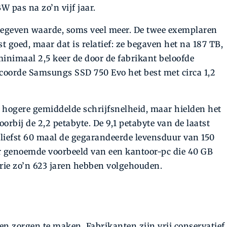
 pas na zo’n vijf jaar.
pgegeven waarde, soms veel meer. De twee exemplaren
 goed, maar dat is relatief: ze begaven het na 187 TB,
 minimaal 2,5 keer de door de fabrikant beloofde
scoorde Samsungs SSD 750 Evo het best met circa 1,2
 hogere gemiddelde schrijfsnelheid, maar hielden het
oorbij de 2,2 petabyte. De 9,1 petabyte van de laatst
iefst 60 maal de gegarandeerde levensduur van 150
er genoemde voorbeeld van een kantoor-pc die 40 GB
eorie zo’n 623 jaren hebben volgehouden.
en zorgen te maken. Fabrikanten zijn vrij conservatief