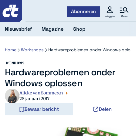
c't
Abonneren
Menu
Inloggen
Nieuwsbrief
Magazine
Shop
Home
Workshops
Hardwareproblemen onder Windows oploss
WINDOWS
Hardwareproblemen onder
Windows oplossen
Alieke van Sommeren
28 januari 2017
Bewaar bericht
Delen