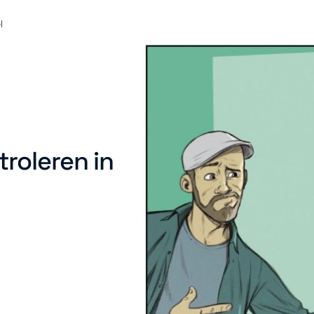
l
roleren in