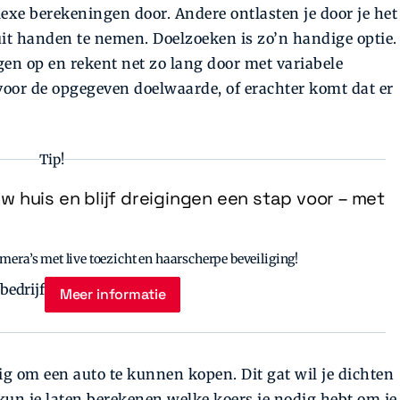
exe berekeningen door. Andere ontlasten je door je het
uit handen te nemen. Doelzoeken is zo’n handige optie.
ngen op en rekent net zo lang door met variabele
 voor de opgegeven doelwaarde, of erachter komt dat er
Tip!
uw huis en blijf dreigingen een stap voor – met
era’s met live toezicht en haarscherpe beveiliging!
Meer informatie
ig om een auto te kunnen kopen. Dit gat wil je dichten
kun je laten berekenen welke koers je nodig hebt om je