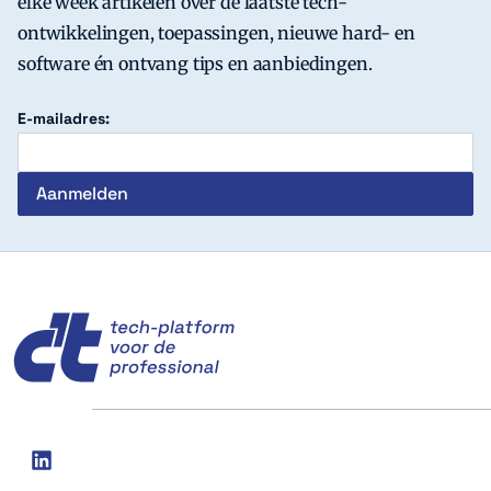
elke week artikelen over de laatste tech-
ontwikkelingen, toepassingen, nieuwe hard- en
software én ontvang tips en aanbiedingen.
E-mailadres:
c't
Social
linkedin
media