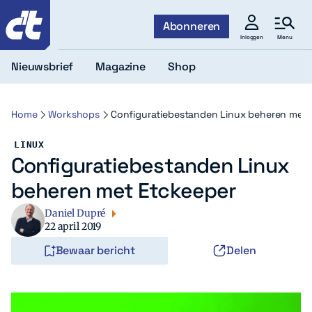
c't
Abonneren
Menu
Inloggen
Nieuwsbrief
Magazine
Shop
Home
Workshops
Configuratiebestanden Linux beheren met 
LINUX
Configuratiebestanden Linux
beheren met Etckeeper
Daniel Dupré
22 april 2019
Bewaar bericht
Delen