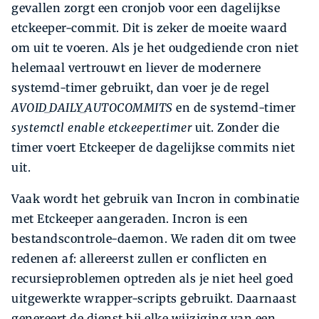
gevallen zorgt een cronjob voor een dagelijkse
etckeeper-commit. Dit is zeker de moeite waard
om uit te voeren. Als je het oud­gediende cron niet
helemaal vertrouwt en liever de modernere
systemd-timer gebruikt, dan voer je de regel
AVOID_DAILY_AUTOCOMMITS
en de systemd-timer
systemctl enable etckeeper.timer
uit. Zonder die
timer voert Etckeeper de dagelijkse commits niet
uit.
Vaak wordt het gebruik van Incron in combinatie
met Etckeeper aangeraden. Incron is een
bestandscontrole-daemon. We raden dit om twee
redenen af: allereerst zullen er conflicten en
recursieproblemen optreden als je niet heel goed
uitgewerkte wrapper-scripts gebruikt. Daarnaast
genereert de dienst bij elke wijziging van een