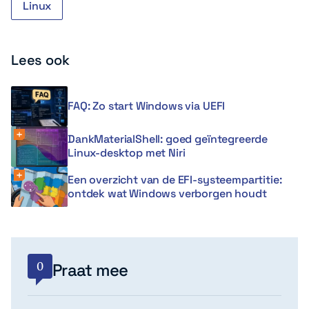
Linux
Lees ook
FAQ: Zo start Windows via UEFI
DankMaterialShell: goed geïntegreerde
Linux-desktop met Niri
Een overzicht van de EFI-systeempartitie:
ontdek wat Windows verborgen houdt
0
Praat mee