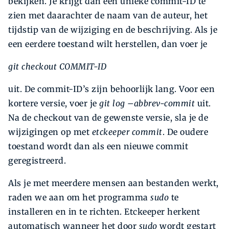
bekijken. Je krijgt dan een unieke commit-ID te
zien met daarachter de naam van de auteur, het
tijdstip van de wijziging en de beschrijving. Als je
een eerdere toestand wilt herstellen, dan voer je
git checkout COMMIT-ID
uit. De commit-ID’s zijn behoorlijk lang. Voor een
kortere versie, voer je
git log –abbrev-commit
uit.
Na de checkout van de gewenste versie, sla je de
wijzigingen op met
etc­keeper commit
. De oudere
toestand wordt dan als een nieuwe commit
geregistreerd.
Als je met meerdere mensen aan bestanden werkt,
raden we aan om het programma
sudo
te
installeren en in te richten. Etckeeper herkent
automatisch wanneer het door
sudo
wordt gestart