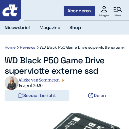
c't
Abonneren
Menu
Inloggen
Nieuwsbrief
Magazine
Shop
Home
Reviews
WD Black P50 Game Drive supervlotte externe s
WD Black P50 Game Drive
supervlotte externe ssd
Alieke van Sommeren
14 april 2020
Bewaar bericht
Delen