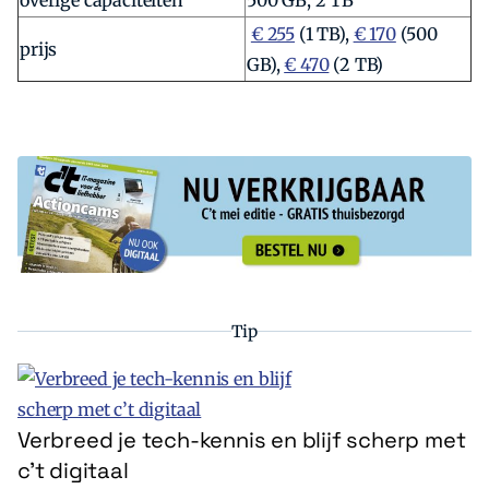
overige capaciteiten
500 GB, 2 TB
€ 255
(1 TB),
€ 170
(500
prijs
GB),
€ 470
(2 TB)
Tip
Verbreed je tech-kennis en blijf scherp met
c’t digitaal