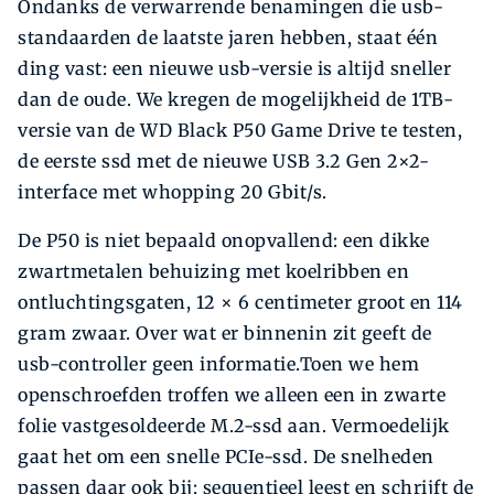
Ondanks de verwarrende benamingen die usb-
standaarden de laatste jaren hebben, staat één
ding vast: een nieuwe usb-versie is altijd sneller
dan de oude. We kregen de mogelijkheid de 1TB-
versie van de WD Black P50 Game Drive te testen,
de eerste ssd met de nieuwe USB 3.2 Gen 2×2-
interface met whopping 20 Gbit/s.
De P50 is niet bepaald onopvallend: een dikke
zwartmetalen behuizing met koel­ribben en
ontluchtingsgaten, 12 × 6 centimeter groot en 114
gram zwaar. Over wat er binnenin zit geeft de
usb-controller geen informatie.Toen we hem
openschroefden troffen we alleen een in zwarte
folie vast­gesoldeerde M.2-ssd aan. Vermoedelijk
gaat het om een snelle PCIe-ssd. De snelheden
passen daar ook bij: sequentieel leest en schrijft de