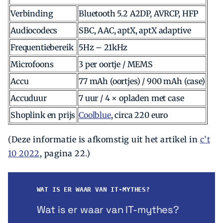
Verbinding
Bluetooth 5.2 A2DP, AVRCP, HFP
Audiocodecs
SBC, AAC, aptX, aptX adaptive
Frequentiebereik
5Hz – 21kHz
Microfoons
3 per oortje / MEMS
Accu
77 mAh (oortjes) / 900 mAh (case)
Accuduur
7 uur / 4 × opladen met case
Shoplink en prijs
Coolblue
, circa 220 euro
(Deze informatie is afkomstig uit het artikel in
c’t
10 2022
, pagina 22.)
WAT IS ER WAAR VAN IT-MYTHES?
Wat is er waar van IT-mythes?