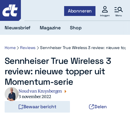
c't
Abonneren
Menu
Inloggen
Nieuwsbrief
Magazine
Shop
Home
Reviews
Sennheiser True Wireless 3 review: nieuwe top
Sennheiser True Wireless 3
review: nieuwe topper uit
Momentum-serie
Noud van Kruysbergen
3 november 2022
Bewaar bericht
Delen