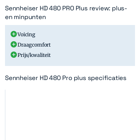
Sennheiser HD 480 PRO Plus review: plus-
en minpunten
Voicing
Draagcomfort
Prijs/kwaliteit
Sennheiser HD 480 Pro plus specificaties
S
F
e
a
n
b
n
r
h
i