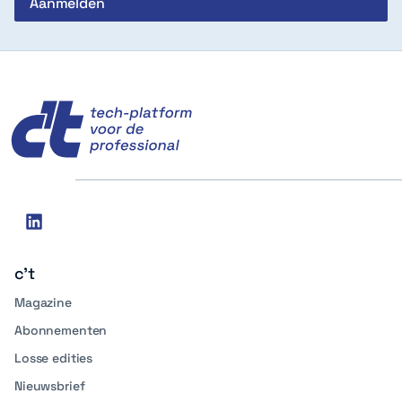
c't
Social
linkedin
media
c't
Magazine
Abonnementen
Losse edities
Nieuwsbrief