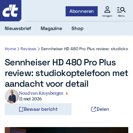
c't
Abonneren
Menu
Inloggen
Nieuwsbrief
Magazine
Shop
Home
Reviews
Sennheiser HD 480 Pro Plus review: studiokopt
Sennheiser HD 480 Pro Plus
review: studiokoptelefoon met
aandacht voor detail
Noud van Kruysbergen
11 mei 2026
Bewaar bericht
Delen