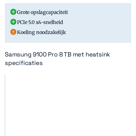
Grote opslagcapaciteit
PCIe 5.0 x4-snelheid
Koeling noodzakelijk
Samsung 9100 Pro 8 TB met heatsink
specificaties
S
E
p
i
e
g
c
e
i
n
f
s
i