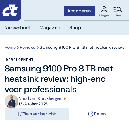
c't
Abonneren
Menu
Inloggen
Nieuwsbrief
Magazine
Shop
Home
Reviews
Samsung 9100 Pro 8 TB met heatsink review: h
DEVELOPMENT
Samsung 9100 Pro 8 TB met
heatsink review: high-end
voor professionals
Noud van Kruysbergen
13 oktober 2025
Bewaar bericht
Delen