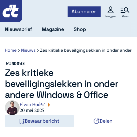
c't
Abonneren
Menu
Inloggen
Nieuwsbrief
Magazine
Shop
Home
Nieuws
Zes kritieke beveiligingslekken in onder andere 
WINDOWS
Zes kritieke
beveiligingslekken in onder
andere Windows & Office
Elwin Hodžić
20 mei 2025
Bewaar bericht
Delen