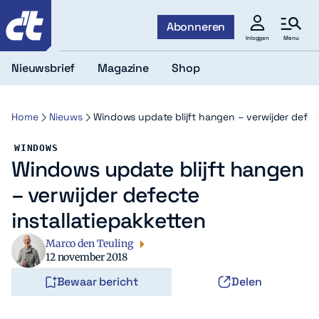
c't
Abonneren
Menu
Inloggen
Nieuwsbrief
Magazine
Shop
Home
Nieuws
Windows update blijft hangen – verwijder defect
WINDOWS
Windows update blijft hangen
– verwijder defecte
installatiepakketten
Marco den Teuling
12 november 2018
Bewaar bericht
Delen