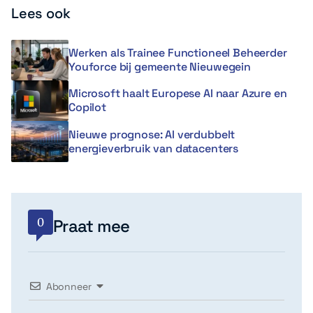
Lees ook
Werken als Trainee Functioneel Beheerder
Youforce bij gemeente Nieuwegein
Microsoft haalt Europese AI naar Azure en
Copilot
Nieuwe prognose: AI verdubbelt
energieverbruik van datacenters
0
Praat mee
Abonneer