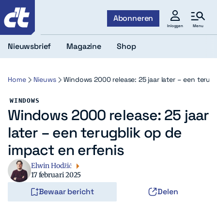
c't
Abonneren
Menu
Inloggen
Nieuwsbrief
Magazine
Shop
Home
Nieuws
Windows 2000 release: 25 jaar later – een terugb
WINDOWS
Windows 2000 release: 25 jaar
later – een terugblik op de
impact en erfenis
Elwin Hodžić
17 februari 2025
Bewaar bericht
Delen