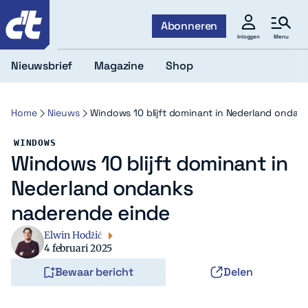
c't
Abonneren
Menu
Inloggen
Nieuwsbrief
Magazine
Shop
Home
Nieuws
Windows 10 blijft dominant in Nederland ondan
WINDOWS
Windows 10 blijft dominant in
Nederland ondanks
naderende einde
Elwin Hodžić
4 februari 2025
Bewaar bericht
Delen