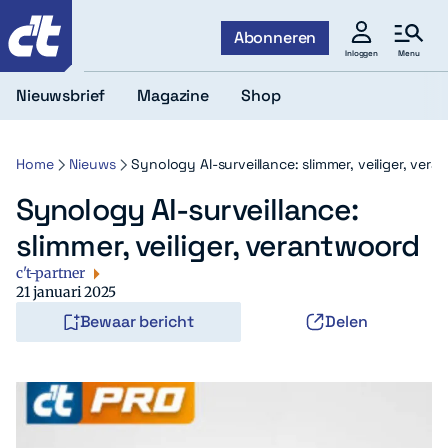
c't
Abonneren
Menu
Inloggen
Nieuwsbrief
Magazine
Shop
Home
Nieuws
Synology AI-surveillance: slimmer, veiliger, ver
Synology AI-surveillance:
slimmer, veiliger, verantwoord
c't-partner
21 januari 2025
Bewaar bericht
Delen