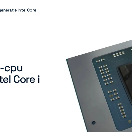
eratie Intel Core i
p-cpu
el Core i