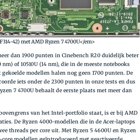
(SF314-42) met AMD Ryzen 7 4700U</em>
eer dan 1900 punten in Cinebench R20 duidelijk beter
 nm) of 10510U (14 nm), die in de meeste notebooks
t gekoelde modellen halen nog geen 1700 punten. De
coorde iets onder de 2300 punten in onze tests en dus
zen 7 4700U behaalt de eerste plaats met meer dan
 bovengrens van het Intel-portfolio staat, is er bij AMD
aties. De Ryzen 4000-modellen die in de Acer-laptops
twee threads per core uit. Met Ryzen 5 4600U en Ryzen
-core modellen geïntroduceerd met geactiveerde