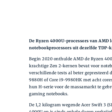
De Ryzen 4000U-processors van AMD le
notebookprocessors uit dezelfde TDP-k
Begin 2020 onthulde AMD de Ryzen 4000-
krachtige Zen 2-kernen bevat voor noteb
verschillende tests al beter gepresteerd 
9880H of Core i9-9980HK met acht cores.
hun H-serie voor de massamarkt te gebr
gaming notebooks.
De 1,2 kilogram wegende Acer Swift 3 (S
4000U en is sinds enkele dagen verkrijgb