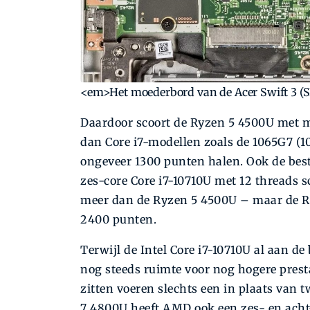
<em>Het moederbord van de Acer Swift 3 
Daardoor scoort de Ryzen 5 4500U met m
dan Core i7-modellen zoals de 1065G7 (10
ongeveer 1300 punten halen. Ook de bes
zes-core Core i7-10710U met 12 threads s
meer dan de Ryzen 5 4500U – maar de Ry
2400 punten.
Terwijl de Intel Core i7-10710U al aan de
nog steeds ruimte voor nog hogere prest
zitten voeren slechts een in plaats van 
7 4800U heeft AMD ook een zes- en acht