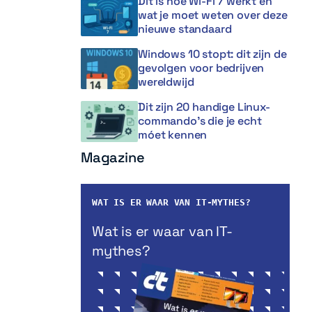
Dit is hoe Wi-Fi 7 werkt en
wat je moet weten over deze
nieuwe standaard
Windows 10 stopt: dit zijn de
gevolgen voor bedrijven
wereldwijd
Dit zijn 20 handige Linux-
commando’s die je echt
móet kennen
Magazine
WAT IS ER WAAR VAN IT-MYTHES?
Wat is er waar van IT-
mythes?