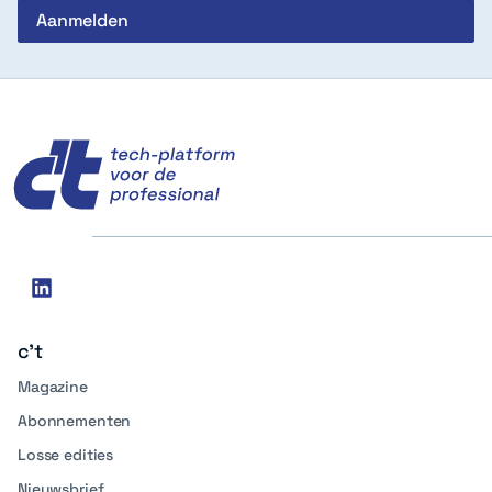
c't
Social
linkedin
media
c't
Magazine
Abonnementen
Losse edities
Nieuwsbrief