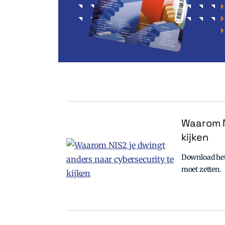
Waarom N
kijken
Download het 
moet zetten.