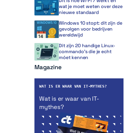
Dit is hoe Wi-Fi 7 werkt en
wat je moet weten over deze
nieuwe standaard
Windows 10 stopt: dit zijn de
gevolgen voor bedrijven
wereldwijd
Dit zijn 20 handige Linux-
commando’s die je echt
móet kennen
Magazine
WAT IS ER WAAR VAN IT-MYTHES?
Wat is er waar van IT-
mythes?