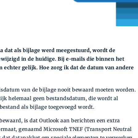
a dat als bijlage werd meegestuurd, wordt de
ijzigd in de huidige. Bij e-mails die binnen het
um echter gelijk. Hoe zorg ik dat de datum van andere
ndsdatum van de bijlage nooit bewaard moeten worden.
k helemaal geen be­stands­datum, die wordt al
estand als bijlage toegevoegd wordt.
ewaard, is dat Outlook aan berichten een extra
 formaat, genaamd Microsoft TNEF (Transport Neutral
t dat datapakket om speciale elementen te verwerken,