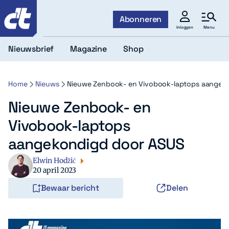
c't
Abonneren
Menu
Inloggen
Nieuwsbrief
Magazine
Shop
Home
Nieuws
Nieuwe Zenbook- en Vivobook-laptops aangek
Nieuwe Zenbook- en
Vivobook-laptops
aangekondigd door ASUS
Elwin Hodžić
20 april 2023
Bewaar bericht
Delen