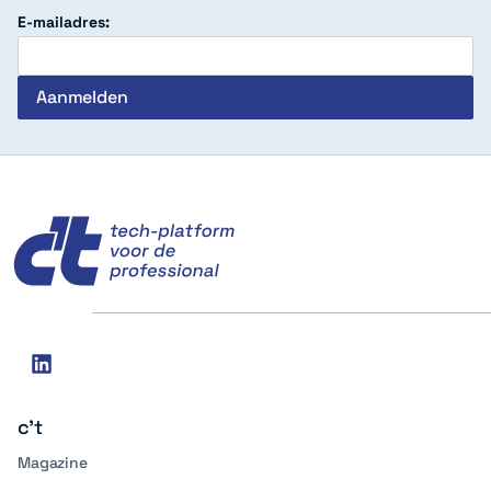
E-mailadres:
c't
Social
linkedin
media
c't
Magazine