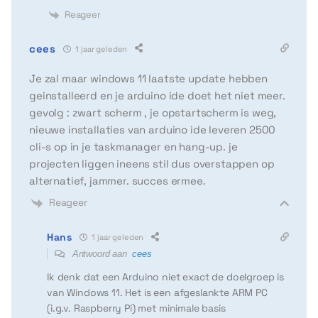
Reageer
cees
1 jaar geleden
Je zal maar windows 11 laatste update hebben
geinstalleerd en je arduino ide doet het niet meer.
gevolg : zwart scherm , je opstartscherm is weg,
nieuwe installaties van arduino ide leveren 2500
cli-s op in je taskmanager en hang-up. je
projecten liggen ineens stil dus overstappen op
alternatief, jammer. succes ermee.
Reageer
Hans
1 jaar geleden
Antwoord aan
cees
Ik denk dat een Arduino niet exact de doelgroep is
van Windows 11. Het is een afgeslankte ARM PC
(i.g.v. Raspberry Pi) met minimale basis