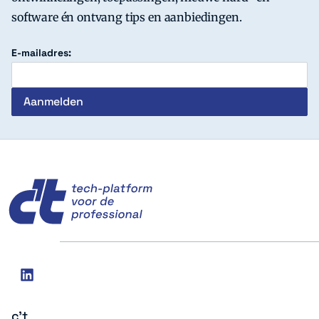
software én ontvang tips en aanbiedingen.
E-mailadres:
c't
Social
linkedin
media
c't