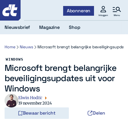
c't
Abonneren
Menu
Inloggen
Nieuwsbrief
Magazine
Shop
Home
Nieuws
Microsoft brengt belangrijke beveiligingsupdat
WINDOWS
Microsoft brengt belangrijke
beveiligingsupdates uit voor
Windows
Elwin Hodžić
19 november 2024
Bewaar bericht
Delen