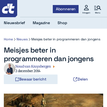
c't
Abonneren
Menu
Inloggen
Nieuwsbrief
Magazine
Shop
Home
Nieuws
Meisjes beter in programmeren dan jongens
Meisjes beter in
programmeren dan jongens
Noud van Kruysbergen
2 december 2014
Bewaar bericht
Delen