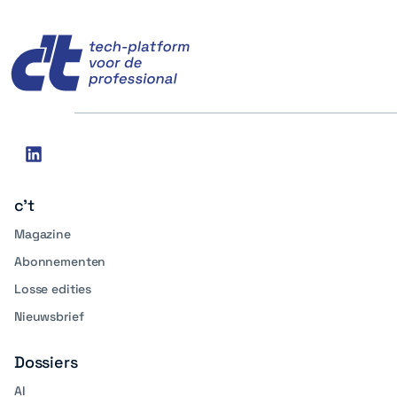
c't
Social
linkedin
media
c't
Magazine
Abonnementen
Losse edities
Nieuwsbrief
Dossiers
AI