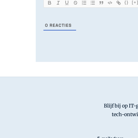
{}
[+
0
REACTIES
Blijf bij op IT
tech-ontwi