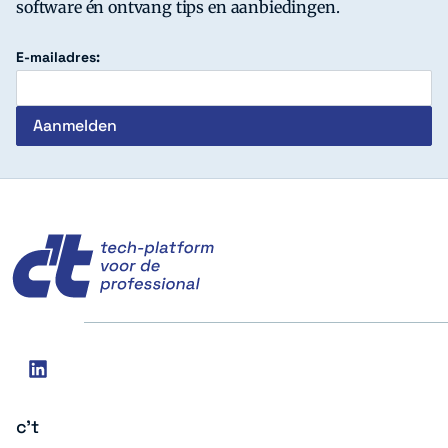
software én ontvang tips en aanbiedingen.
E-mailadres:
c't
Social
linkedin
media
c't