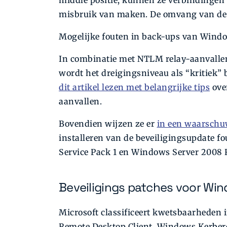
middle positie, kunnen ze verbindingen 
misbruik van maken. De omvang van de a
Mogelijke fouten in back-ups van Windo
In combinatie met NTLM relay-aanvalle
wordt het dreigingsniveau als “kritiek
dit artikel lezen met belangrijke tips
ove
aanvallen.
Bovendien wijzen ze er
in een waarschu
installeren van de beveiligingsupdate 
Service Pack 1 en Windows Server 2008 R
Beveiligings patches voor W
Microsoft classificeert kwetsbaarheden i
Remote Desktop Client, Windows Kerbero