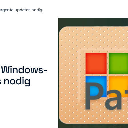
 urgente updates nodig
n Windows-
s nodig