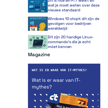
Dit is hoe Wi-Fi 7 werkt en
wat je moet weten over deze
nieuwe standaard
Windows 10 stopt: dit zijn de
gevolgen voor bedrijven
wereldwijd
Dit zijn 20 handige Linux-
commando’s die je echt
móet kennen
Magazine
WAT IS ER WAAR VAN IT-MYTHES?
Wat is er waar van IT-
mythes?