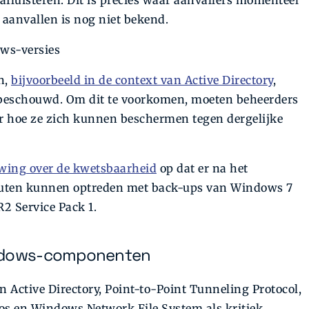
afluisteren. Dit is precies waar aanvallers momenteel
anvallen is nog niet bekend.
ws-versies
n,
bijvoorbeeld in de context van Active Directory
,
” beschouwd. Om dit te voorkomen, moeten beheerders
r hoe ze zich kunnen beschermen tegen dergelijke
wing over de kwetsbaarheid
op dat er na het
fouten kunnen optreden met back-ups van Windows 7
2 Service Pack 1.
indows-componenten
n Active Directory, Point-to-Point Tunneling Protocol,
s en Windows Network File System als kritiek.