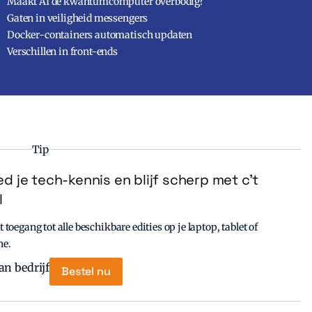
Maakt AI de kwantumcomputer overbodig?
Gaten in veiligheid messengers
Docker-containers automatisch updaten
Verschillen in front-ends
Tip
d je tech-kennis en blijf scherp met c’t
l
t toegang tot alle beschikbare edities op je laptop, tablet of
ne.
Bestel nu