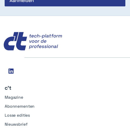
c't
Social
linkedin
media
c't
Magazine
Abonnementen
Losse edities
Nieuwsbrief