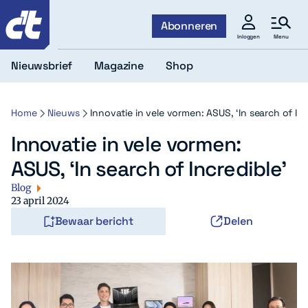
c't
Abonneren
Menu
Inloggen
Nieuwsbrief
Magazine
Shop
Home
Nieuws
Innovatie in vele vormen: ASUS, ‘In search of Inc
Innovatie in vele vormen:
ASUS, ‘In search of Incredible’
Blog
23 april 2024
Bewaar bericht
Delen