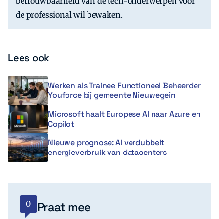
betrouwbaarheid van de tech-onderwerpen voor
de professional wil bewaken.
Lees ook
Werken als Trainee Functioneel Beheerder
Youforce bij gemeente Nieuwegein
Microsoft haalt Europese AI naar Azure en
Copilot
Nieuwe prognose: AI verdubbelt
energieverbruik van datacenters
0
Praat mee