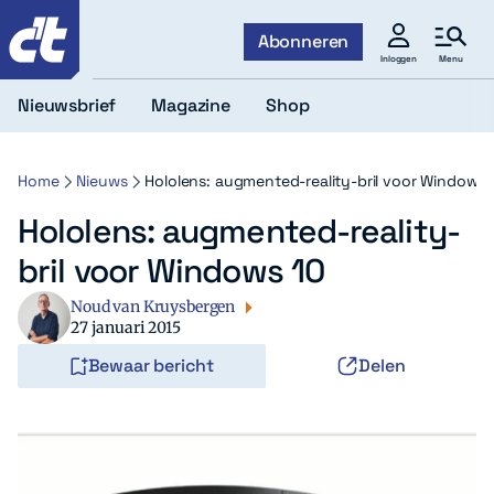
c't
Abonneren
Menu
Inloggen
Nieuwsbrief
Magazine
Shop
Home
Nieuws
Hololens: augmented-reality-bril voor Windows 
Hololens: augmented-reality-
bril voor Windows 10
Noud van Kruysbergen
27 januari 2015
Bewaar bericht
Delen