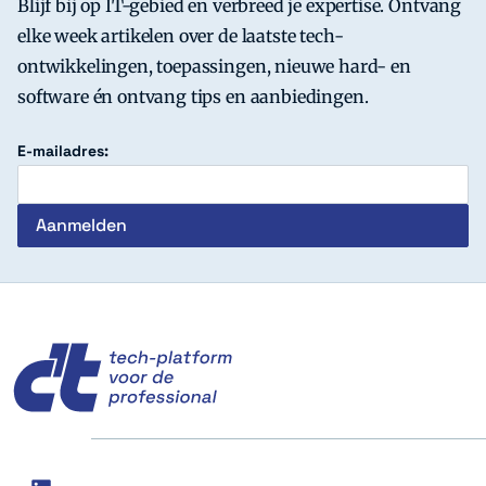
Blijf bij op IT-gebied en verbreed je expertise. Ontvang
elke week artikelen over de laatste tech-
ontwikkelingen, toepassingen, nieuwe hard- en
software én ontvang tips en aanbiedingen.
E-mailadres:
c't
Social