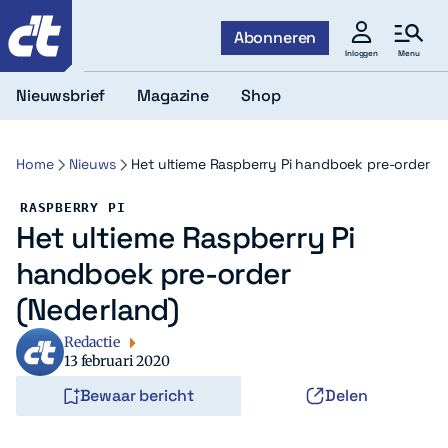
c't
Abonneren
Menu
Inloggen
Nieuwsbrief
Magazine
Shop
Home
Nieuws
Het ultieme Raspberry Pi handboek pre-order (N
RASPBERRY PI
Het ultieme Raspberry Pi
handboek pre-order
(Nederland)
Redactie
13 februari 2020
Bewaar bericht
Delen