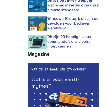
Dit is hoe Wi-Fi 7 werkt en
wat je moet weten over deze
nieuwe standaard
Windows 10 stopt: dit zijn de
gevolgen voor bedrijven
wereldwijd
Dit zijn 20 handige Linux-
commando’s die je echt
móet kennen
Magazine
WAT IS ER WAAR VAN IT-MYTHES?
Wat is er waar van IT-
mythes?