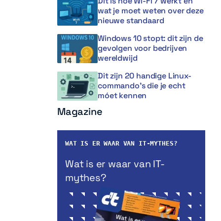
Dit is hoe Wi-Fi 7 werkt en
wat je moet weten over deze
nieuwe standaard
Windows 10 stopt: dit zijn de
gevolgen voor bedrijven
wereldwijd
Dit zijn 20 handige Linux-
commando’s die je echt
móet kennen
Magazine
WAT IS ER WAAR VAN IT-MYTHES?
Wat is er waar van IT-
mythes?