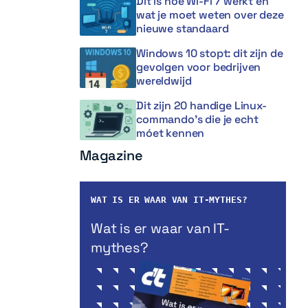
Dit is hoe Wi-Fi 7 werkt en
wat je moet weten over deze
nieuwe standaard
Windows 10 stopt: dit zijn de
gevolgen voor bedrijven
wereldwijd
Dit zijn 20 handige Linux-
commando’s die je echt
móet kennen
Magazine
WAT IS ER WAAR VAN IT-MYTHES?
Wat is er waar van IT-
mythes?