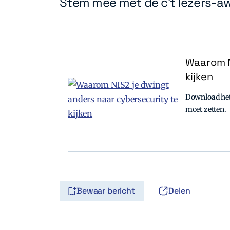
Stem mee met de c't lezers-aw
Waarom N
kijken
Download het 
moet zetten.
Bewaar bericht
Delen