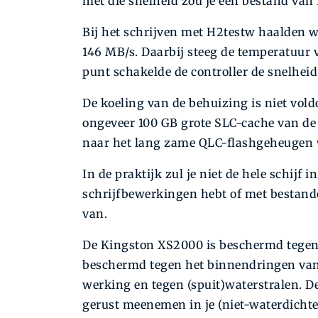
met die snelheid zou je een bestand va
Bij het schrijven met H2testw haalden we
146 MB/s. Daarbij steeg de temperatuur v
punt schakelde de controller de snelhei
De koeling van de behuizing is niet vol
ongeveer 100 GB grote SLC-cache van de 
naar het lang zame QLC-flashgeheugen 
In de praktijk zul je niet de hele schijf
schrijfbewerkingen hebt of met bestande
van.
De Kingston XS2000 is beschermd tegen w
beschermd tegen het binnendringen van 
werking en tegen (spuit)waterstralen. D
gerust meenemen in je (niet-waterdichte)