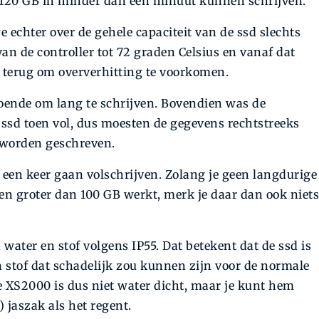
n 120 GB in minder dan één minuut kunnen schrijven.
 echter over de gehele capaciteit van de ssd slechts
an de controller tot 72 graden Celsius en vanaf dat
d terug om oververhitting te voorkomen.
doende om lang te schrijven. Bovendien was de
ssd toen vol, dus moesten de gegevens rechtstreeks
worden geschreven.
 in een keer gaan volschrijven. Zolang je geen langdurige
n groter dan 100 GB werkt, merk je daar dan ook niets
ater en stof volgens IP55. Dat betekent dat de ssd is
stof dat schadelijk zou kunnen zijn voor de normale
e XS2000 is dus niet water dicht, maar je kunt hem
 jaszak als het regent.