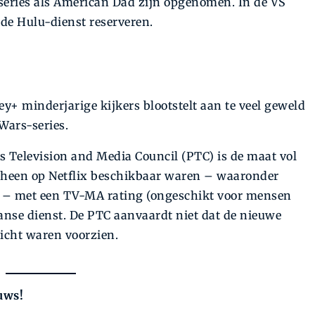
 series als American Dad zijn opgenomen. In de VS
 de Hulu-dienst reserveren.
ney+ minderjarige kijkers blootstelt aan te veel geweld
Wars-series.
ts Television and Media Council (PTC) is de maat vol
orheen op Netflix beschikbaar waren – waaronder
er – met een TV-MA rating (ongeschikt voor mensen
aanse dienst. De PTC aanvaardt niet dat de nieuwe
zicht waren voorzien.
uws!