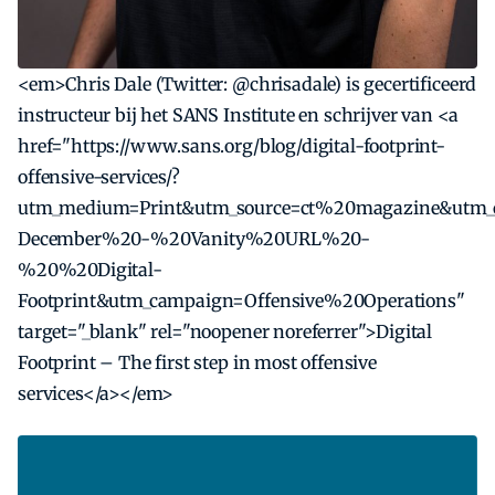
<em>Chris Dale (Twitter: @chrisadale) is gecertificeerd
instructeur bij het SANS Institute en schrijver van <a
href="https://www.sans.org/blog/digital-footprint-
offensive-services/?
utm_medium=Print&utm_source=ct%20magazine&utm_c
December%20-%20Vanity%20URL%20-
%20%20Digital-
Footprint&utm_campaign=Offensive%20Operations"
target="_blank" rel="noopener noreferrer">Digital
Footprint – The first step in most offensive
services</a></em>