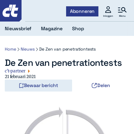
c't
Abonneren
Menu
Inloggen
Nieuwsbrief
Magazine
Shop
Home
Nieuws
De Zen van penetrationtests
De Zen van penetrationtests
c't-partner
21 februari 2021
Bewaar bericht
Delen