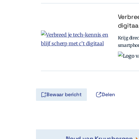
Verbree
digitaa
Krijg direc
smartpho
Bewaar bericht
Delen
Noud van Kruysbergen