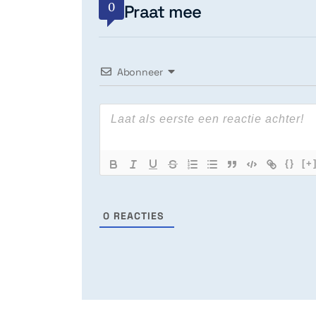
0
Praat mee
Abonneer
{}
[+
0
REACTIES