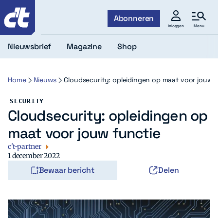
c't
Abonneren
Menu
Inloggen
Nieuwsbrief
Magazine
Shop
Home
Nieuws
Cloudsecurity: opleidingen op maat voor jouw f
SECURITY
Cloudsecurity: opleidingen op
maat voor jouw functie
c't-partner
1 december 2022
Bewaar bericht
Delen