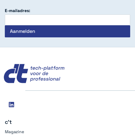
E-mailadres:
c't
Social
linkedin
media
c't
Magazine