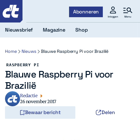
c't
Abonneren
Menu
Inloggen
Nieuwsbrief
Magazine
Shop
Home
Nieuws
Blauwe Raspberry Pi voor Brazilië
RASPBERRY PI
Blauwe Raspberry Pi voor
Brazilië
Redactie
26 november 2017
Bewaar bericht
Delen