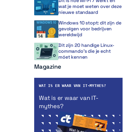
Dit is hoe Wi-Fi 7 werkt en
wat je moet weten over deze
nieuwe standaard
Windows 10 stopt: dit zijn de
gevolgen voor bedrijven
wereldwijd
Dit zijn 20 handige Linux-
commando’s die je echt
móet kennen
Magazine
WAT IS ER WAAR VAN IT-MYTHES?
Wat is er waar van IT-
mythes?