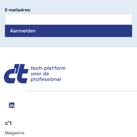
E-mailadres:
c't
Social
linkedin
media
c't
Magazine