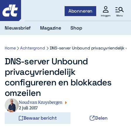
c't
Abonneren
Menu
Inloggen
Nieuwsbrief
Magazine
Shop
Home
Achtergrond
DNS-server Unbound privacyvriendelijk co
DNS-server Unbound
privacyvriendelijk
configureren en blokkades
omzeilen
Noud van Kruysbergen
2 juli 2017
Bewaar bericht
Delen