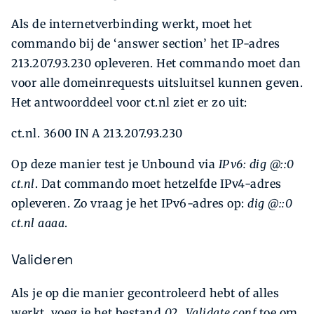
Als de internetverbinding werkt, moet het
commando bij de ‘answer section’ het IP-adres
213.207.93.230 opleveren. Het commando moet dan
voor alle domeinrequests uitsluitsel kunnen geven.
Het antwoorddeel voor ct.nl ziet er zo uit:
ct.nl. 3600 IN A 213.207.93.230
Op deze manier test je Unbound via
IPv6: dig @::0
ct.nl
. Dat commando moet hetzelfde IPv4-adres
opleveren. Zo vraag je het IPv6-adres op:
dig @::0
ct.nl aaaa
.
Valideren
Als je op die manier gecontroleerd hebt of alles
werkt, voeg je het bestand
02_ Validate.conf
toe om