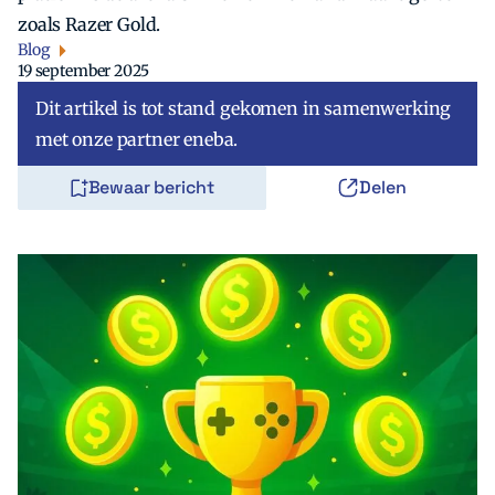
zoals Razer Gold.
Blog
19 september 2025
Dit artikel is tot stand gekomen in samenwerking
met onze partner eneba.
Bewaar bericht
Delen
Zoeken
Zoek