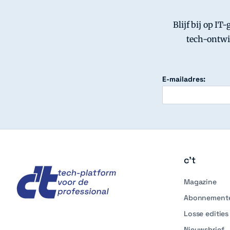
Blijf bij op IT
tech-ontwi
E-mailadres:
c't
c't
Magazine
Abonnement
Losse edities
Nieuwsbrief