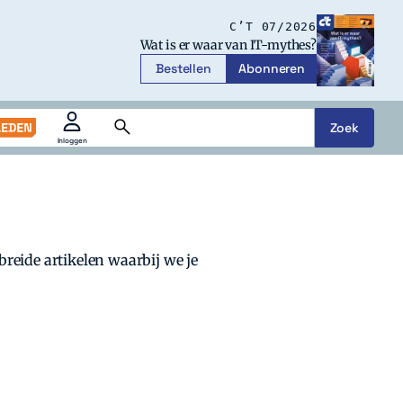
C’T 07/2026
Wat is er waar van IT-mythes?
Bestellen
Abonneren
Zoek
Zoeken
Inloggen
openen
of
sluiten
breide artikelen waarbij we je