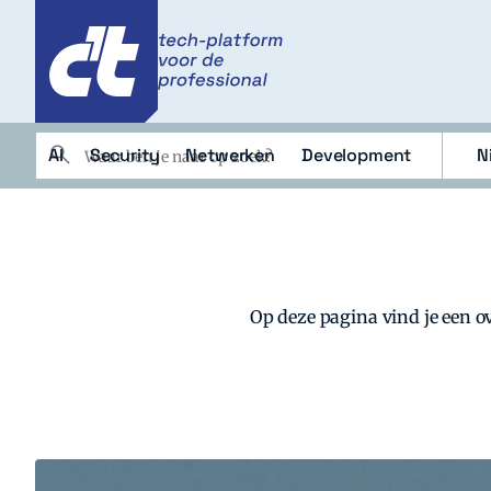
c't
c't
Zoeken
AI
Security
Netwerken
Development
N
AI
Security
Netwerken
Deve
Op deze pagina vind je een ov