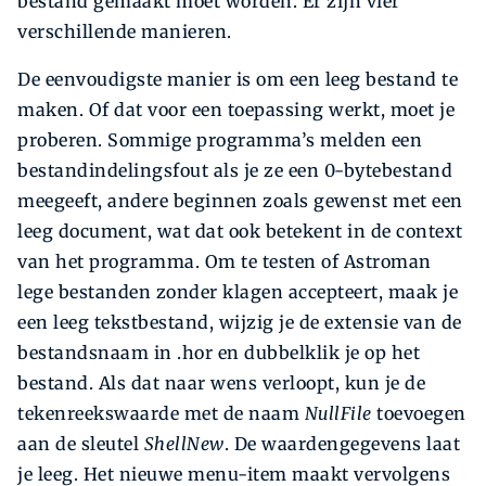
bestand gemaakt moet worden. Er zijn vier
verschillende manieren.
De eenvoudigste manier is om een leeg bestand te
maken. Of dat voor een toepassing werkt, moet je
proberen. Sommige programma’s melden een
bestandindelingsfout als je ze een 0-bytebestand
meegeeft, andere beginnen zoals gewenst met een
leeg document, wat dat ook betekent in de context
van het programma. Om te testen of Astroman
lege bestanden zonder klagen accepteert, maak je
een leeg tekstbestand, wijzig je de extensie van de
bestandsnaam in .hor en dubbelklik je op het
bestand. Als dat naar wens verloopt, kun je de
tekenreeks­waarde met de naam
NullFile
toevoegen
aan de sleutel
Shell­New
. De waardengegevens laat
je leeg. Het ­nieuwe menu-item maakt vervolgens