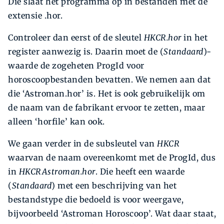
Die slaat het programma op in bestanden met de
extensie .hor.
Controleer dan eerst of de sleutel
HKCR.hor
in het
register aan­wezig is. Daarin moet de (
Standaard
)-
waarde de zogeheten ProgId voor
horoscoopbestanden bevatten. We nemen aan dat
die ‘Astroman.hor’ is. Het is ook gebruikelijk om
de naam van de fabrikant ervoor te zetten, maar
alleen ‘horfile’ kan ook.
We gaan verder in de subsleutel van
HKCR
waarvan de naam overeenkomt met de ProgId, dus
in
HKCRAstroman.hor
. Die heeft een waarde
(
Standaard
) met een beschrijving van het
bestandstype die bedoeld is voor weergave,
bijvoorbeeld ‘Astroman Horoscoop’. Wat daar staat,