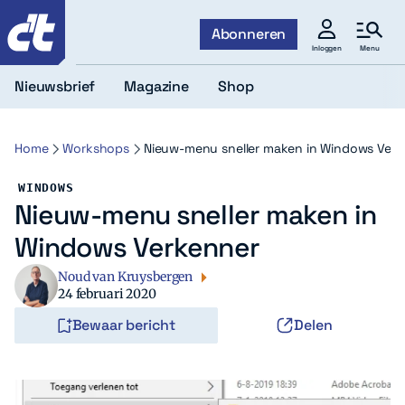
c't
Abonneren
Menu
Inloggen
Nieuwsbrief
Magazine
Shop
Home
Workshops
Nieuw-menu sneller maken in Windows Verk
WINDOWS
Nieuw-menu sneller maken in
Windows Verkenner
Noud van Kruysbergen
24 februari 2020
Bewaar bericht
Delen