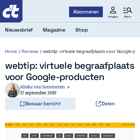
c't
Abonneren
Menu
Inloggen
Nieuwsbrief
Magazine
Shop
Home
Reviews
webtip: virtuele begraafplaats voor Google-pr
webtip: virtuele begraafplaats
voor Google-producten
Alieke van Sommeren
17 september 2019
Bewaar bericht
Delen