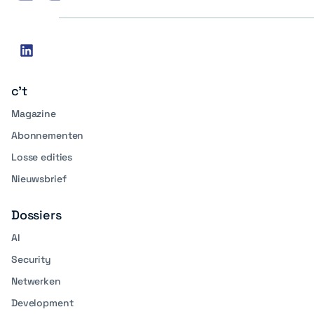
Social
linkedin
media
c't
Magazine
Abonnementen
Losse edities
Nieuwsbrief
Dossiers
AI
Security
Netwerken
Development