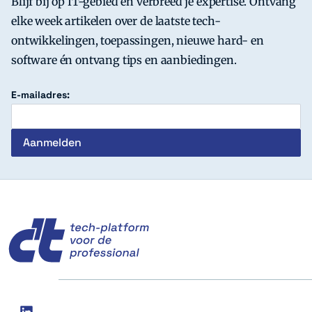
Blijf bij op IT-gebied en verbreed je expertise. Ontvang
elke week artikelen over de laatste tech-
ontwikkelingen, toepassingen, nieuwe hard- en
software én ontvang tips en aanbiedingen.
E-mailadres:
c't
Social