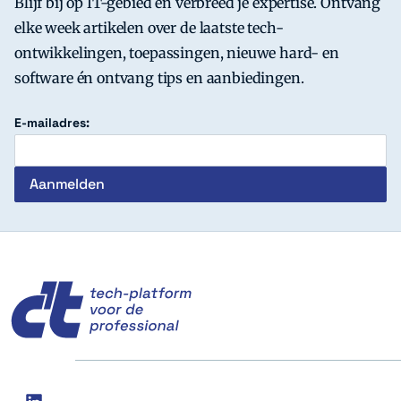
Blijf bij op IT-gebied en verbreed je expertise. Ontvang
elke week artikelen over de laatste tech-
ontwikkelingen, toepassingen, nieuwe hard- en
software én ontvang tips en aanbiedingen.
E-mailadres:
c't
Social