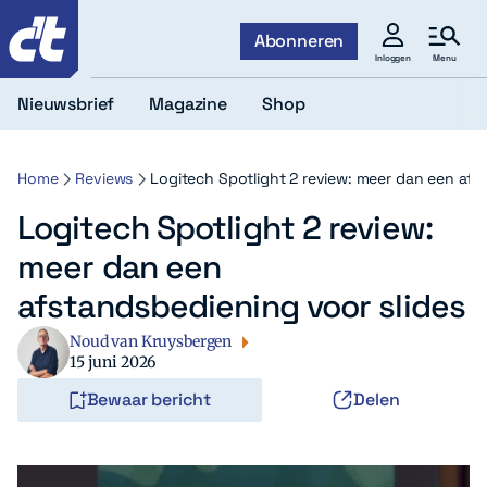
c't
Abonneren
Menu
Inloggen
Nieuwsbrief
Magazine
Shop
Home
Reviews
Logitech Spotlight 2 review: meer dan een afs
Logitech Spotlight 2 review:
meer dan een
afstandsbediening voor slides
Noud van Kruysbergen
15 juni 2026
Bewaar bericht
Delen