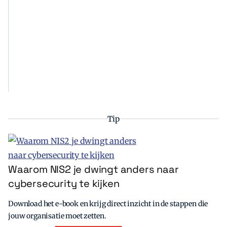
4
p
0
r
e
i
u
j
r
s
o
Tip
Waarom NIS2 je dwingt anders naar
cybersecurity te kijken
Download het e-book en krijg direct inzicht in de stappen die
jouw organisatie moet zetten.