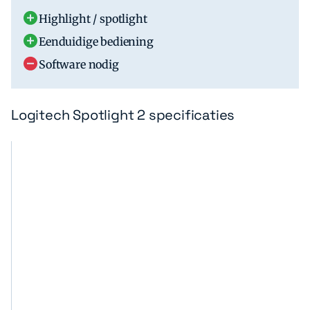
Highlight / spotlight
Eenduidige bediening
Software nodig
Logitech Spotlight 2 specificaties
F
L
a
o
b
g
r
i
i
t
k
e
a
c
n
h