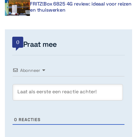
FRITZ!Box 6825 4G review: ideaal voor reizen
en thuiswerken
0
Praat mee
Abonneer
0
REACTIES