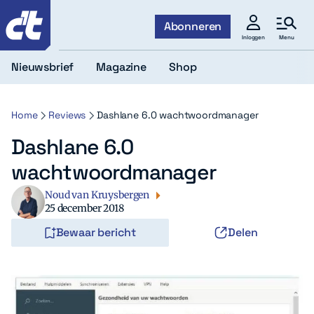
c't
Abonneren
Menu
Inloggen
Nieuwsbrief
Magazine
Shop
Home
Reviews
Dashlane 6.0 wachtwoordmanager
Dashlane 6.0
wachtwoordmanager
Noud van Kruysbergen
25 december 2018
Bewaar bericht
Delen