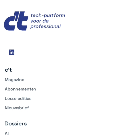
c't
Social
linkedin
media
c't
Magazine
Abonnementen
Losse edities
Nieuwsbrief
Dossiers
AI