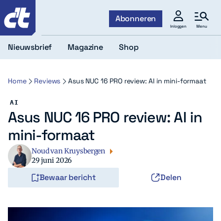
c't
Abonneren
Menu
Inloggen
Nieuwsbrief
Magazine
Shop
Home
Reviews
Asus NUC 16 PRO review: AI in mini-formaat
AI
Asus NUC 16 PRO review: AI in
mini-formaat
Noud van Kruysbergen
29 juni 2026
Bewaar bericht
Delen