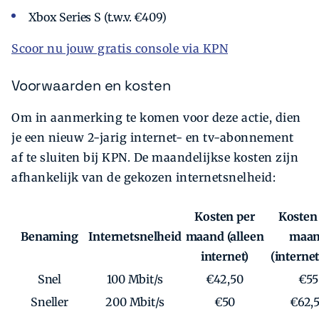
Xbox Series S (t.w.v. €409)
Scoor nu jouw gratis console via KPN
Voorwaarden en kosten
Om in aanmerking te komen voor deze actie, dien
je een nieuw 2-jarig internet- en tv-abonnement
af te sluiten bij KPN. De maandelijkse kosten zijn
afhankelijk van de gekozen internetsnelheid:
Kosten per
Kosten
Benaming
Internetsnelheid
maand (alleen
maa
internet)
(internet
Snel
100 Mbit/s
€42,50
€55
Sneller
200 Mbit/s
€50
€62,