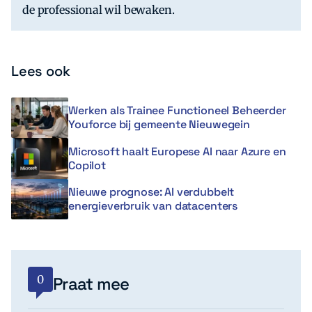
de professional wil bewaken.
Lees ook
Werken als Trainee Functioneel Beheerder
Youforce bij gemeente Nieuwegein
Microsoft haalt Europese AI naar Azure en
Copilot
Nieuwe prognose: AI verdubbelt
energieverbruik van datacenters
0
Praat mee