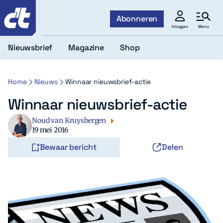
c't
Abonneren
Menu
Inloggen
Nieuwsbrief
Magazine
Shop
Home
Nieuws
Winnaar nieuwsbrief-actie
Winnaar nieuwsbrief-actie
Noud van Kruysbergen
19 mei 2016
Bewaar bericht
Delen