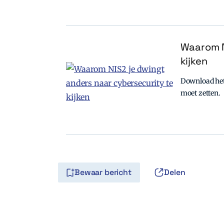
Waarom N
kijken
Download het 
moet zetten.
Bewaar bericht
Delen