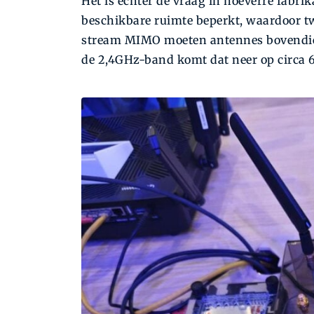
Het is echter de vraag in hoeverre fabri
beschikbare ruimte beperkt, waardoor twe
stream MIMO moeten antennes bovendien 
de 2,4GHz-band komt dat neer op circa 6