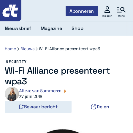
c't
Abonneren
Menu
Inloggen
Nieuwsbrief
Magazine
Shop
Home
Nieuws
Wi-Fi Alliance presenteert wpa3
SECURITY
Wi-Fi Alliance presenteert
wpa3
Alieke van Sommeren
27 juni 2018
Bewaar bericht
Delen