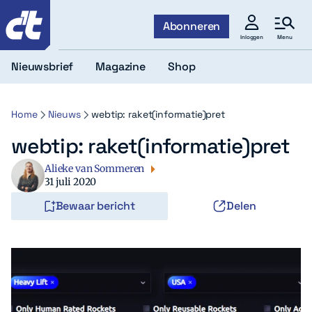
c't
Abonneren
Menu
Inloggen
Nieuwsbrief
Magazine
Shop
Home
Nieuws
webtip: raket(informatie)pret
webtip: raket(informatie)pret
Alieke van Sommeren
31 juli 2020
Bewaar bericht
Delen