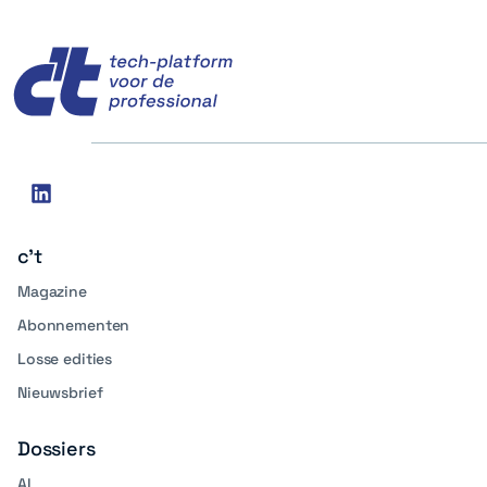
c't
Social
linkedin
media
c't
Magazine
Abonnementen
Losse edities
Nieuwsbrief
Dossiers
AI